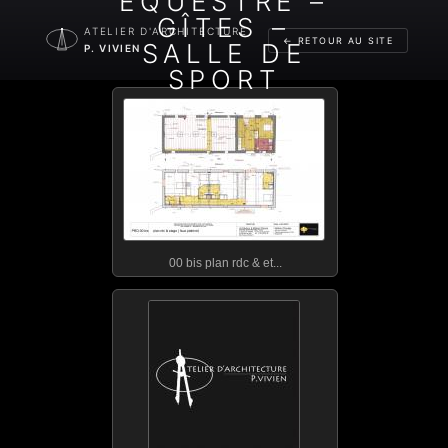
ÉQUESTRE –
GÎTES –
ATELIER D'ARCHITECTURE
← RETOUR AU SITE
SALLE DE
P. VIVIEN
SPORT
PHOTOGRAPHIES DE CHANTIER
00 bis plan rdc & et...