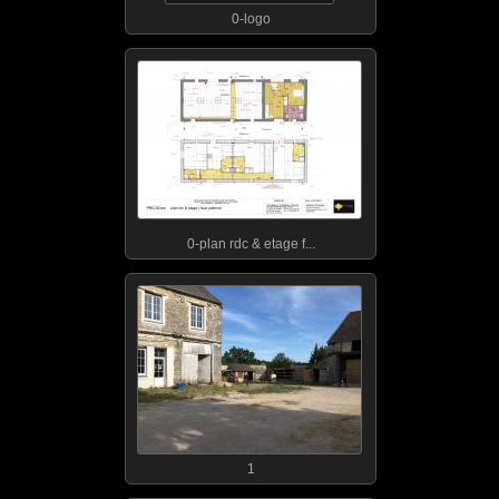
0-logo
0-plan rdc & etage f...
1